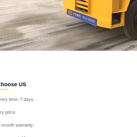
hoose US
very time: 7 days.
ry price.
e-month warranty.