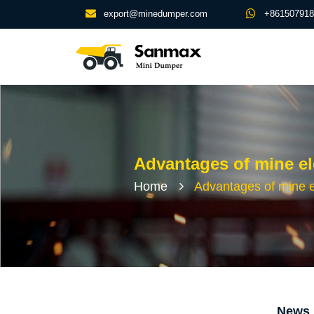
export@minedumper.com
+861507918
Advantages of mine ele
Home
Advantages of mine ele
News 