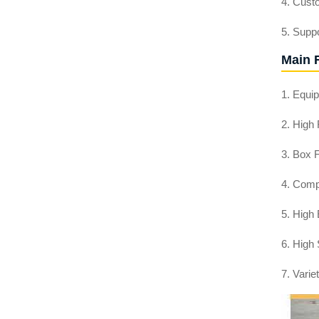
4. Cust
5. Suppo
Main 
1. Equi
2. High
3. Box 
4. Comp
5. High
6. High
7. Varie