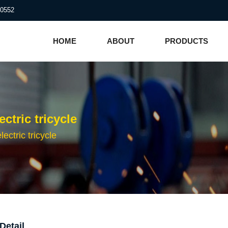
0552
HOME
ABOUT
PRODUCTS
ctric tricycle
ctric tricycle
Detail