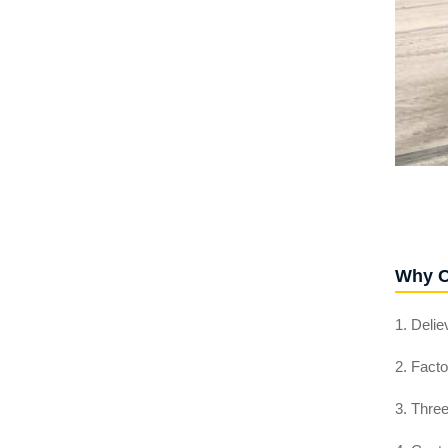
Why C
1. Delie
2. Facto
3. Thre