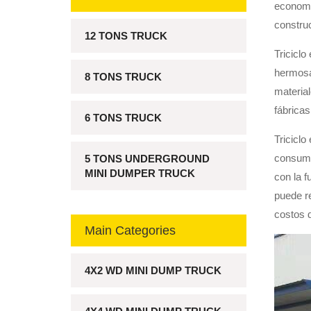
economía
constru
12 TONS TRUCK
Triciclo
hermosa,
8 TONS TRUCK
material
fábricas
6 TONS TRUCK
Triciclo
consumo 
5 TONS UNDERGROUND
MINI DUMPER TRUCK
con la f
puede re
costos d
Main Categories
4X2 WD MINI DUMP TRUCK