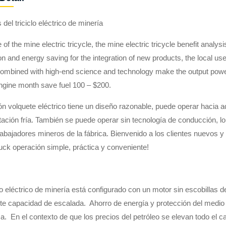
 del triciclo eléctrico de minería
e of the mine electric tricycle, the mine electric tricycle benefit analys
on and energy saving for the integration of new products, the local u
combined with high-end science and technology make the output power
ngine month save fuel 100 – $200.
n volquete eléctrico tiene un diseño razonable, puede operar hacia 
tación fría. También se puede operar sin tecnología de conducción, l
rabajadores mineros de la fábrica. Bienvenido a los clientes nuevos y
uck operación simple, práctica y conveniente!
clo eléctrico de minería está configurado con un motor sin escobillas 
rte capacidad de escalada.
Ahorro de energía y protección del medio
ca.
En el contexto de que los precios del petróleo se elevan todo el c