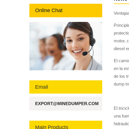
Online Chat
Ventajas
Principl
protecti
motor, 
diesel e
El camió
en la es
de los t
dump tr
Email
EXPORT@MINEDUMPER.COM
El trici
una fue
hidráuli
Main Products